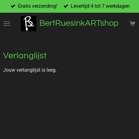
Gratis verzending!
Levertijd 4 tot 7 werkdagen
Ga
direct
naar
BertRuesinkARTshop
de
hoofdinhoud
Verlanglijst
Jouw verlanglijst is leeg.